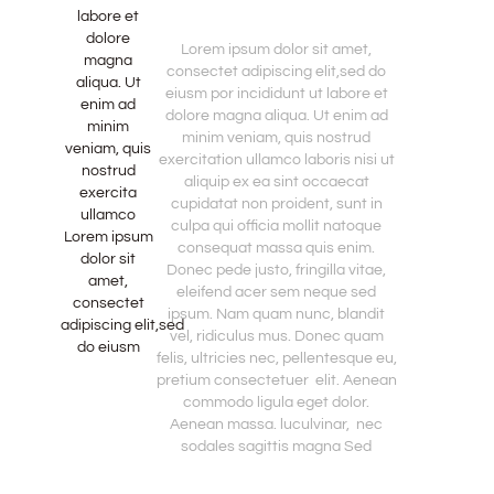
labore et
dolore
Lorem ipsum dolor sit amet,
magna
consectet adipiscing elit,sed do
aliqua. Ut
eiusm por incididunt ut labore et
enim ad
dolore magna aliqua. Ut enim ad
minim
minim veniam, quis nostrud
veniam, quis
exercitation ullamco laboris nisi ut
nostrud
aliquip ex ea sint occaecat
exercita
cupidatat non proident, sunt in
ullamco
culpa qui officia mollit natoque
Lorem ipsum
consequat massa quis enim.
dolor sit
Donec pede justo, fringilla vitae,
amet,
eleifend acer sem neque sed
consectet
ipsum. Nam quam nunc, blandit
adipiscing elit,sed
vel, ridiculus mus. Donec quam
do eiusm
felis, ultricies nec, pellentesque eu,
pretium consectetuer elit. Aenean
commodo ligula eget dolor.
Aenean massa. luculvinar, nec
sodales sagittis magna Sed