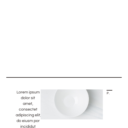
Lorem ipsum
PREVIOUS STORY
dolor sit
amet,
consectet
adipiscing elit,sed
do eiusm por
incididut